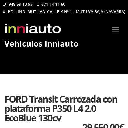
948 59 13 55
671 14 11 60
POL. IND. MUTILVA, CALLE K Nº 1 - MUTILVA BAJA (NAVARRA)
Vehículos Inniauto
FORD Transit Carrozada con
plataforma P350 L4 2.0
EcoBlue 130cv
29.550,00
€