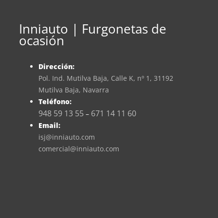
Inniauto | Furgonetas de
ocasión
Dirección:
Pol. Ind. Mutilva Baja, Calle K, nº 1, 31192
Mutilva Baja, Navarra
Teléfono:
948 59 13 55
671 14 11 60
–
Email:
isj@inniauto.com
comercial@inniauto.com