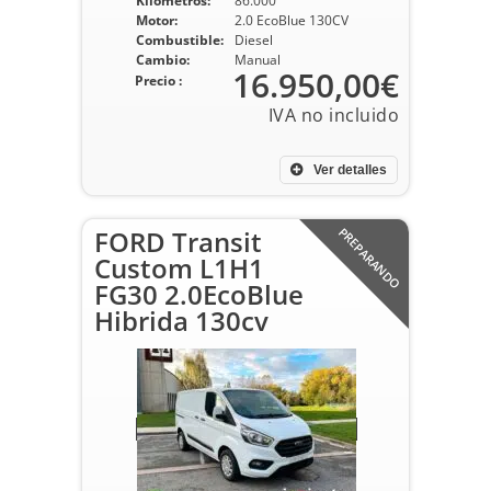
Kilometros:
86.000
Motor:
2.0 EcoBlue 130CV
Combustible:
Diesel
Cambio:
Manual
16.950,00€
Precio :
Ver detalles
FORD Transit
PREPARANDO
Custom L1H1
FG30 2.0EcoBlue
Hibrida 130cv