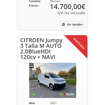
Cambio:
Manual
14.700,00€
Precio :
Ver detalles
CITROEN Jumpy
RESERVADO
3 Talla M AUTO
2.0BlueHDI
120cv + NAVI
Año:
2021