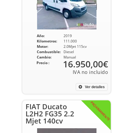
Año:
2019
Kilometros:
111.000
Motor:
2.0Mjet 115cv
Combustible:
Diesel
Cambio:
Manual
16.950,00€
Precio :
Ver detalles
PRÓXIMAMENTE
FIAT Ducato
L2H2 FG35 2.2
Mjet 140cv