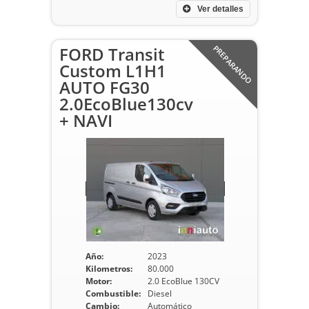
Ver detalles
FORD Transit
PREPARANDO
Custom L1H1
AUTO FG30
2.0EcoBlue130cv
+ NAVI
Año:
2023
Kilometros:
80.000
Motor:
2.0 EcoBlue 130CV
Combustible:
Diesel
Cambio:
Automático