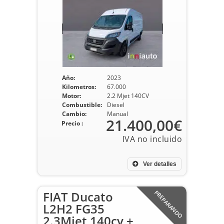
Año:
2023
Kilometros:
67.000
Motor:
2.2 Mjet 140CV
Combustible:
Diesel
Cambio:
Manual
21.400,00€
Precio :
Ver detalles
FIAT Ducato
PREPARANDO
L2H2 FG35
2.3Mjet 140cv +