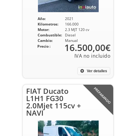
Año:
2021
Kilometros:
166.000
Motor:
2.3 MJT 120 cv
Combustible:
Diesel
Cambio:
Manual
16.500,00€
Precio :
Ver detalles
FIAT Ducato
PREPARANDO
L1H1 FG30
2.0Mjet 115cv +
NAVI