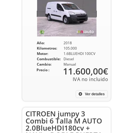
Año:
2018
Kilometros:
105.000
Motor:
1.6BLUEHDI 100CV
Combustible:
Diesel
Cambio:
Manual
11.600,00€
Precio :
Ver detalles
CITROEN jumpy 3
Combi 6 Talla M AUTO
2.0BlueHDI180cv +