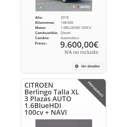
Año:
2018
Kilometros:
148.000
Motor:
1.6BLUEHDI 100CV
Combustible:
Diesel
Cambio:
Automático
9.600,00€
Precio :
Ver detalles
CITROEN
PREPARANDO
Berlingo Talla XL
3 Plazas AUTO
1.6BlueHDI
100cv + NAVI