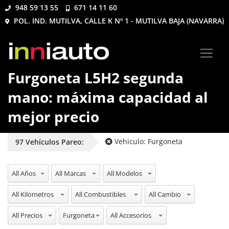
948 59 13 55
671 14 11 60
POL. IND. MUTILVA, CALLE K Nº 1 - MUTILVA BAJA (NAVARRA)
Furgoneta L5H2 segunda
mano: máxima capacidad al
mejor precio
Vehiculo:
Furgoneta
97
Vehículos
Pareo:
All Años
All Marcas
All Modelos
All Kilometros
All Combustibles
All Cambio
All Precios
All Vehiculos
All Accesorios
Furgoneta