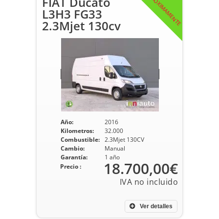
PRÓXIMAMENTE
FIAT Ducato
L3H3 FG33
2.3Mjet 130cv
Año:
2016
Kilometros:
32.000
Combustible:
2.3Mjet 130CV
Cambio:
Manual
Garantía:
1 año
18.700,00€
Precio :
Ver detalles