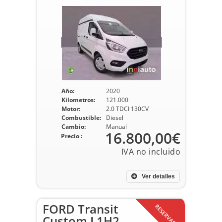
Año:
2020
Kilometros:
121.000
Motor:
2.0 TDCI 130CV
Combustible:
Diesel
Cambio:
Manual
16.800,00€
Precio :
Ver detalles
FORD Transit
RESERVADO
Custom L1H2