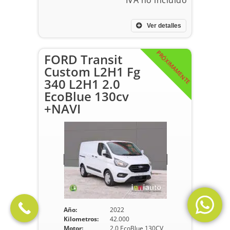
Ver detalles
PRÓXIMAMENTE
FORD Transit
Custom L2H1 Fg
340 L2H1 2.0
EcoBlue 130cv
+NAVI
Año:
2022
Kilometros:
42.000
Motor:
2.0 EcoBlue 130CV