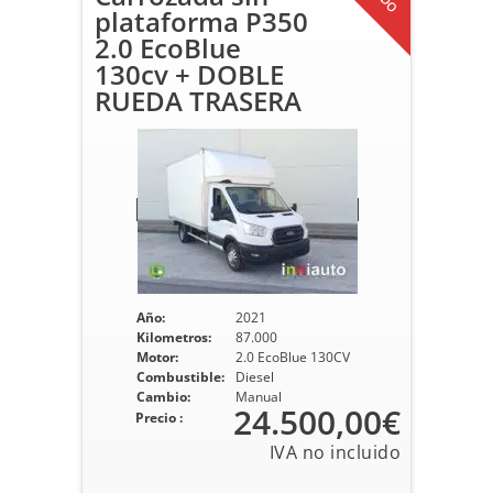
plataforma P350
2.0 EcoBlue
130cv + DOBLE
RUEDA TRASERA
Año:
2021
Kilometros:
87.000
Motor:
2.0 EcoBlue 130CV
Combustible:
Diesel
Cambio:
Manual
24.500,00€
Precio :