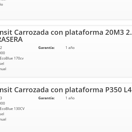
ño
nsit Carrozada con plataforma 20M3 2
RASERA
2
Garantía:
1 año
000
 EcoBlue 170cv
sel
ual
sit Carrozada con plataforma P350 L4
3
Garantía:
1 año
000
 EcoBlue 130CV
sel
ual