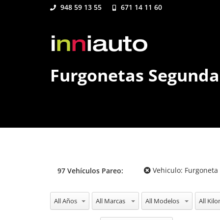
948 59 13 55
671 14 11 60
Furgonetas Segund
Vehiculo:
Furgoneta
97
Vehículos
Pareo:
All Años
All Marcas
All Modelos
All Kil