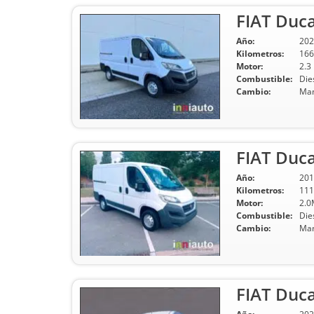
FIAT Duc
Año:
202
Kilometros:
166
Motor:
2.3
Combustible:
Die
Cambio:
Man
FIAT Duc
Año:
201
Kilometros:
111
Motor:
2.0
Combustible:
Die
Cambio:
Man
FIAT Duca