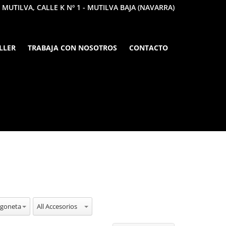
 MUTILVA, CALLE K Nº 1 - MUTILVA BAJA (NAVARRA)
LLER
TRABAJA CON NOSOTROS
CONTACTO
Vehiculos
All Accesorios
rgoneta