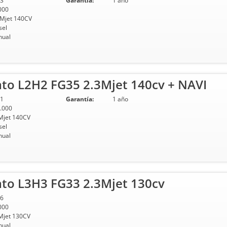
3
Garantía:
1 año
000
 Mjet 140CV
sel
ual
ato L2H2 FG35 2.3Mjet 140cv + NAVI
1
Garantía:
1 año
.000
Mjet 140CV
sel
ual
ato L3H3 FG33 2.3Mjet 130cv
6
000
Mjet 130CV
ual