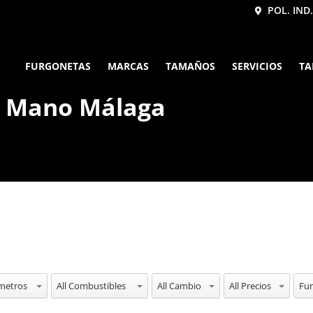
POL. IND.
FURGONETAS
MARCAS
TAMAÑOS
SERVICIOS
TA
a Mano Málaga
ometros
All Combustibles
All Cambio
All Precios
All 
Fu