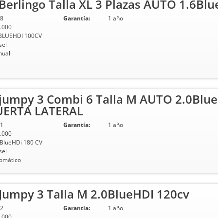
erlingo Talla XL 3 Plazas AUTO 1.6Blu
8
Garantía:
1 año
.000
BLUEHDI 100CV
sel
ual
jumpy 3 Combi 6 Talla M AUTO 2.0Blue
UERTA LATERAL
1
Garantía:
1 año
.000
 BlueHDi 180 CV
sel
omático
Jumpy 3 Talla M 2.0BlueHDI 120cv
2
Garantía:
1 año
.000