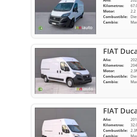
Año:
202
Kilometros:
67.
Motor:
2.2
Combustible:
Die
Cambio:
Man
FIAT Duc
Año:
202
Kilometros:
204
Motor:
2.3
Combustible:
Die
Cambio:
Man
FIAT Duc
Año:
201
Kilometros:
32.
Combustible:
2.3
Cambio:
Man