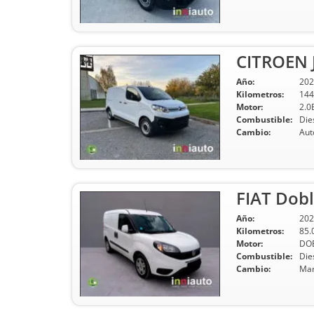
CITROEN 
Año:
202
Kilometros:
144
Motor:
2.0
Combustible:
Die
Cambio:
Aut
FIAT Dobl
Año:
202
Kilometros:
85.
Motor:
DOB
Combustible:
Die
Cambio:
Man