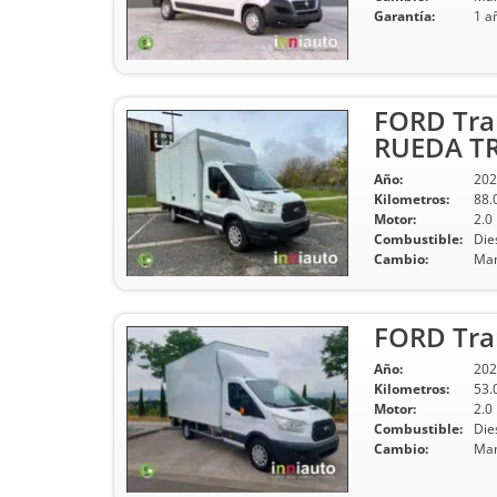
Garantía:
1 a
FORD Tra
RUEDA T
Año:
202
Kilometros:
88.
Motor:
2.0
Combustible:
Die
Cambio:
Man
FORD Tran
Año:
202
Kilometros:
53.
Motor:
2.0
Combustible:
Die
Cambio:
Man