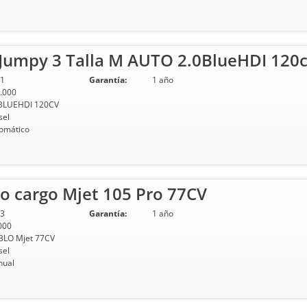
Jumpy 3 Talla M AUTO 2.0BlueHDI 120c
1
Garantía:
1 año
.000
BLUEHDI 120CV
sel
omático
o cargo Mjet 105 Pro 77CV
3
Garantía:
1 año
000
LO Mjet 77CV
sel
ual