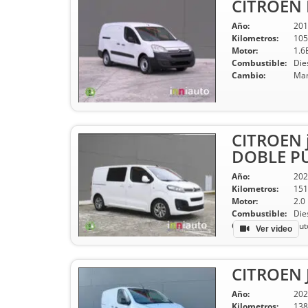
CITROEN B
Año:
201
Kilometros:
105
Motor:
1.6
Combustible:
Die
Cambio:
Man
CITROEN 
DOBLE P
Año:
202
Kilometros:
151
Motor:
2.0
Combustible:
Die
Cambio:
Aut
Ver video
CITROEN 
Año:
202
Kilometros:
138