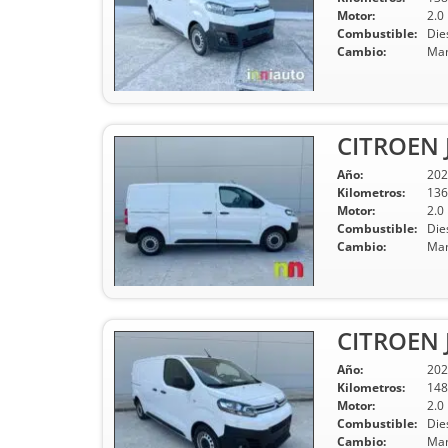
Motor:
2.0
Combustible:
Die
Cambio:
Man
CITROEN 
Año:
202
Kilometros:
136
Motor:
2.0
Combustible:
Die
Cambio:
Man
CITROEN 
Año:
202
Kilometros:
148
Motor:
2.0
Combustible:
Die
Cambio:
Man