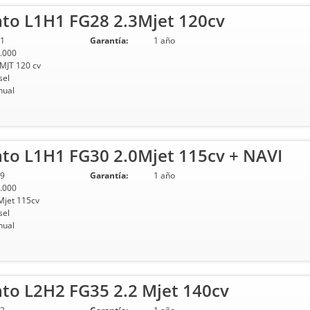
ato L1H1 FG28 2.3Mjet 120cv
1
Garantía:
1 año
.000
 MJT 120 cv
sel
ual
ato L1H1 FG30 2.0Mjet 115cv + NAVI
9
Garantía:
1 año
.000
Mjet 115cv
sel
ual
to L2H2 FG35 2.2 Mjet 140cv