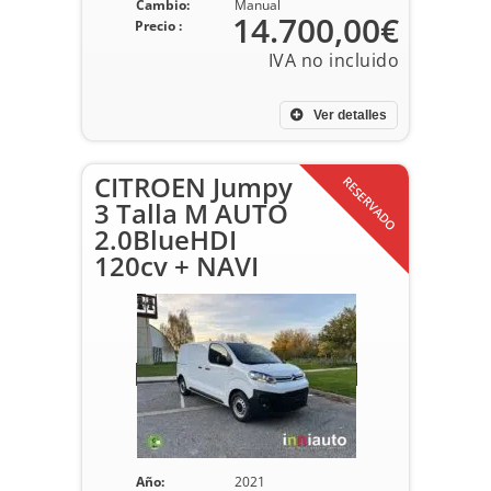
Cambio:
Manual
14.700,00€
Precio :
Ver detalles
CITROEN Jumpy
RESERVADO
3 Talla M AUTO
2.0BlueHDI
120cv + NAVI
Año:
2021