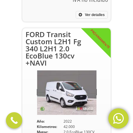
Ver detalles
PRÓXIMAMENTE
FORD Transit
Custom L2H1 Fg
340 L2H1 2.0
EcoBlue 130cv
+NAVI
Año:
2022
Kilometros:
42.000
Motor:
2.0 EcoBlue 130CV