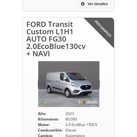
Ver detalles
FORD Transit
PREPARANDO
Custom L1H1
AUTO FG30
2.0EcoBlue130cv
+ NAVI
Año:
2023
Kilometros:
80.000
Motor:
2.0 EcoBlue 130CV
Combustible:
Diesel
Cambio:
Automático