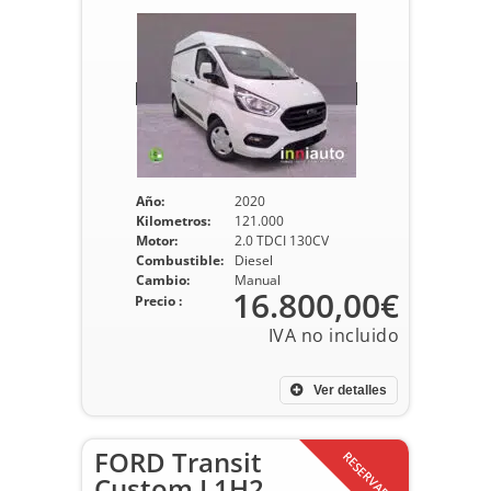
Año:
2020
Kilometros:
121.000
Motor:
2.0 TDCI 130CV
Combustible:
Diesel
Cambio:
Manual
16.800,00€
Precio :
Ver detalles
FORD Transit
RESERVADO
Custom L1H2