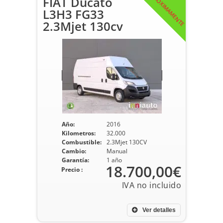
PRÓXIMAMENTE
FIAT Ducato
L3H3 FG33
2.3Mjet 130cv
Año:
2016
Kilometros:
32.000
Combustible:
2.3Mjet 130CV
Cambio:
Manual
Garantía:
1 año
18.700,00€
Precio :
Ver detalles