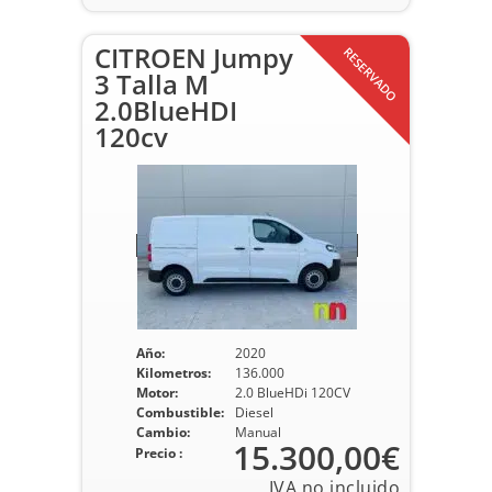
CITROEN Jumpy
RESERVADO
3 Talla M
2.0BlueHDI
120cv
Año:
2020
Kilometros:
136.000
Motor:
2.0 BlueHDi 120CV
Combustible:
Diesel
Cambio:
Manual
15.300,00€
Precio :