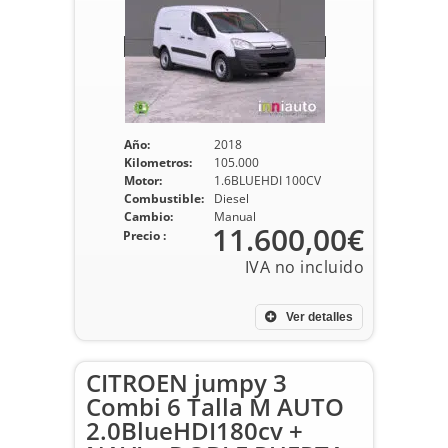
Año:
2018
Kilometros:
105.000
Motor:
1.6BLUEHDI 100CV
Combustible:
Diesel
Cambio:
Manual
11.600,00€
Precio :
Ver detalles
CITROEN jumpy 3
Combi 6 Talla M AUTO
2.0BlueHDI180cv +