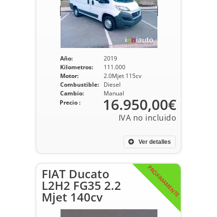
Año:
2019
Kilometros:
111.000
Motor:
2.0Mjet 115cv
Combustible:
Diesel
Cambio:
Manual
16.950,00€
Precio :
Ver detalles
PRÓXIMAMENTE
FIAT Ducato
L2H2 FG35 2.2
Mjet 140cv