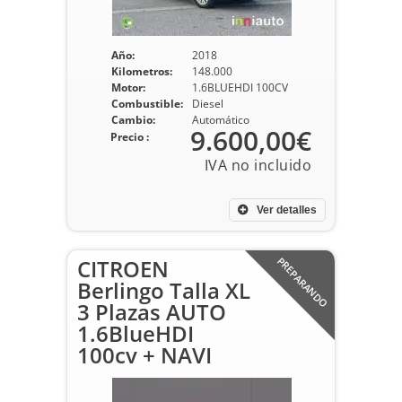
Año:
2018
Kilometros:
148.000
Motor:
1.6BLUEHDI 100CV
Combustible:
Diesel
Cambio:
Automático
9.600,00€
Precio :
Ver detalles
CITROEN
PREPARANDO
Berlingo Talla XL
3 Plazas AUTO
1.6BlueHDI
100cv + NAVI