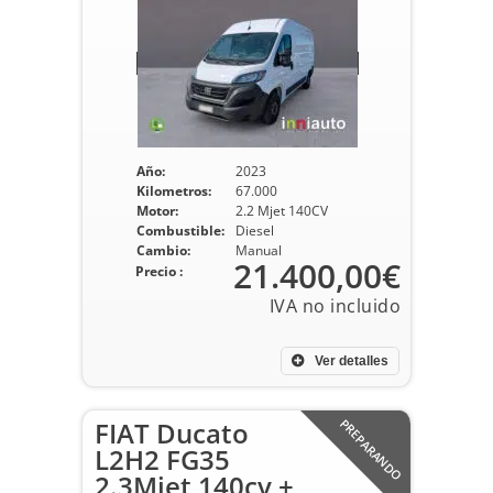
Año:
2023
Kilometros:
67.000
Motor:
2.2 Mjet 140CV
Combustible:
Diesel
Cambio:
Manual
21.400,00€
Precio :
Ver detalles
FIAT Ducato
PREPARANDO
L2H2 FG35
2.3Mjet 140cv +