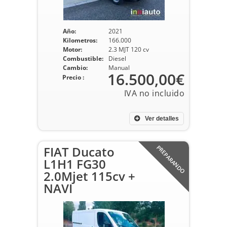
Año:
2021
Kilometros:
166.000
Motor:
2.3 MJT 120 cv
Combustible:
Diesel
Cambio:
Manual
16.500,00€
Precio :
Ver detalles
FIAT Ducato
PREPARANDO
L1H1 FG30
2.0Mjet 115cv +
NAVI