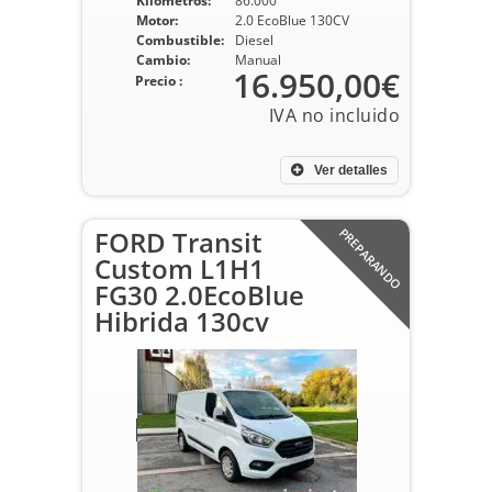
Kilometros:
86.000
Motor:
2.0 EcoBlue 130CV
Combustible:
Diesel
Cambio:
Manual
16.950,00€
Precio :
Ver detalles
FORD Transit
PREPARANDO
Custom L1H1
FG30 2.0EcoBlue
Hibrida 130cv