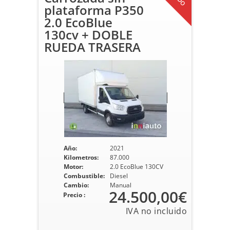
plataforma P350
2.0 EcoBlue
130cv + DOBLE
RUEDA TRASERA
Año:
2021
Kilometros:
87.000
Motor:
2.0 EcoBlue 130CV
Combustible:
Diesel
Cambio:
Manual
24.500,00€
Precio :