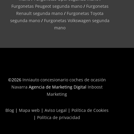
Furgonetas Peugeot segunda mano
/
Furgonetas
Renault segunda mano
/
Furgonetas Toyota
segunda mano
/
Furgonetas Volkswagen segunda
mano
©2026
Inniauto concesionario coches de ocasión
Navarra
Agencia de Marketing Digital
Inboost
Marketing
Blog
|
Mapa web
|
Aviso Legal
|
Política de Cookies
|
Política de privacidad