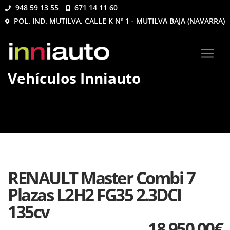
948 59 13 55
671 14 11 60
POL. IND. MUTILVA, CALLE K Nº 1 - MUTILVA BAJA (NAVARRA)
Vehículos Inniauto
RENAULT Master Combi 7
Plazas L2H2 FG35 2.3DCI
135cv
18.950,00
€