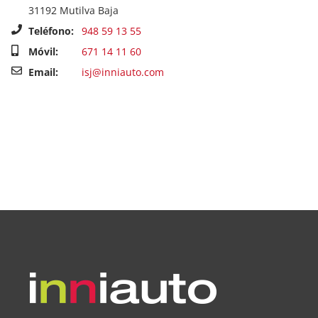
31192 Mutilva Baja
Teléfono:
948 59 13 55
Móvil:
671 14 11 60
Email:
isj@inniauto.com