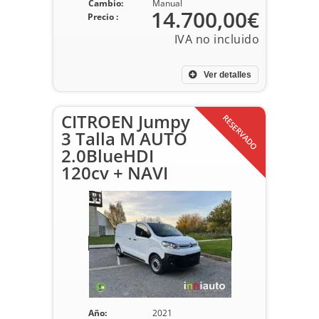
Cambio:
Manual
14.700,00€
Precio :
Ver detalles
CITROEN Jumpy
RESERVADO
3 Talla M AUTO
2.0BlueHDI
120cv + NAVI
Año:
2021