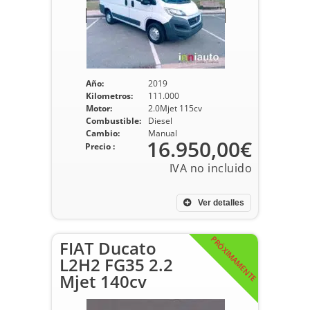
Año:
2019
Kilometros:
111.000
Motor:
2.0Mjet 115cv
Combustible:
Diesel
Cambio:
Manual
16.950,00€
Precio :
Ver detalles
PRÓXIMAMENTE
FIAT Ducato
L2H2 FG35 2.2
Mjet 140cv