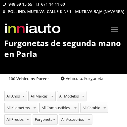
948 59 13 55
671 14 11 60
POL. IND. MUTILVA, CALLE K Nº 1 - MUTILVA BAJA (NAVARRA)
Furgonetas de segunda mano
en Parla
Vehiculo:
Furgoneta
100
Vehículos
Pareo:
All Años
All Marcas
All Modelos
All Kilometros
All Combustibles
All Cambio
All Precios
All Vehiculos
All Accesorios
Furgoneta