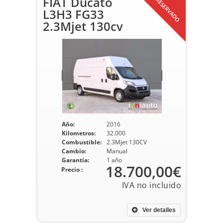
FIAT Ducato
RESERVADO
L3H3 FG33
2.3Mjet 130cv
Año:
2016
Kilometros:
32.000
Combustible:
2.3Mjet 130CV
Cambio:
Manual
Garantía:
1 año
18.700,00€
Precio :
Ver detalles