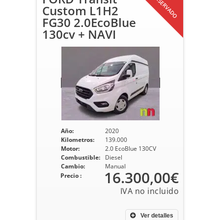
RESERVADO
Custom L1H2
FG30 2.0EcoBlue
130cv + NAVI
Año:
2020
Kilometros:
139.000
Motor:
2.0 EcoBlue 130CV
Combustible:
Diesel
Cambio:
Manual
16.300,00€
Precio :
Ver detalles