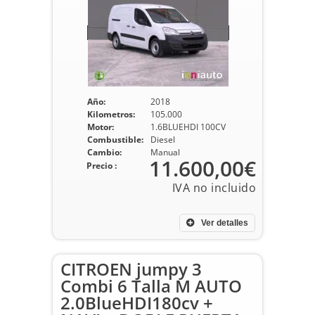
Año:
2018
Kilometros:
105.000
Motor:
1.6BLUEHDI 100CV
Combustible:
Diesel
Cambio:
Manual
11.600,00€
Precio :
Ver detalles
CITROEN jumpy 3
Combi 6 Talla M AUTO
2.0BlueHDI180cv +