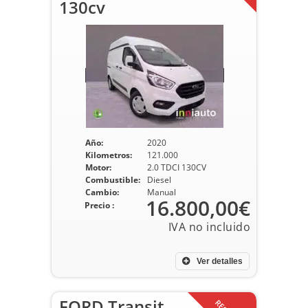
130cv
Año:
2020
Kilometros:
121.000
Motor:
2.0 TDCI 130CV
Combustible:
Diesel
Cambio:
Manual
16.800,00€
Precio :
Ver detalles
FORD Transit