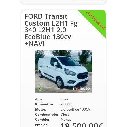
PRÓXIMAMENTE
FORD Transit
Custom L2H1 Fg
340 L2H1 2.0
EcoBlue 130cv
+NAVI
Año:
2022
Kilometros:
93.000
Motor:
2.0 EcoBlue 130CV
Combustible:
Diesel
Cambio:
Manual
18.500,00€
Precio :