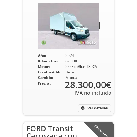
Año:
2024
Kilometros:
62.000
Motor:
2.0 EcoBlue 130CV
Combustible:
Diesel
Cambio:
Manual
28.300,00€
Precio :
Ver detalles
FORD Transit
PREPARANDO
Carrozada con