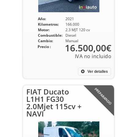
Año:
2021
Kilometros:
166.000
Motor:
2.3 MJT 120 cv
Combustible:
Diesel
Cambio:
Manual
16.500,00€
Precio :
Ver detalles
FIAT Ducato
PREPARANDO
L1H1 FG30
2.0Mjet 115cv +
NAVI