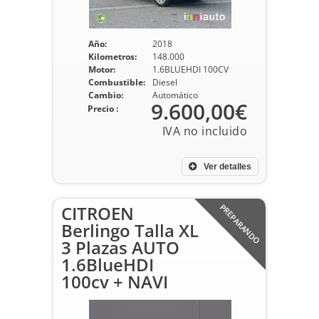
Año:
2018
Kilometros:
148.000
Motor:
1.6BLUEHDI 100CV
Combustible:
Diesel
Cambio:
Automático
9.600,00€
Precio :
Ver detalles
CITROEN
PREPARANDO
Berlingo Talla XL
3 Plazas AUTO
1.6BlueHDI
100cv + NAVI