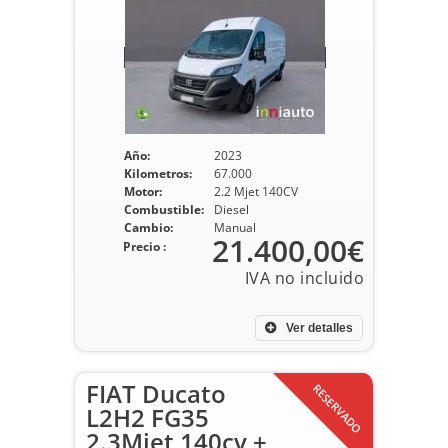
Año:
2023
Kilometros:
67.000
Motor:
2.2 Mjet 140CV
Combustible:
Diesel
Cambio:
Manual
21.400,00€
Precio :
Ver detalles
FIAT Ducato
RESERVADO
L2H2 FG35
2.3Mjet 140cv +