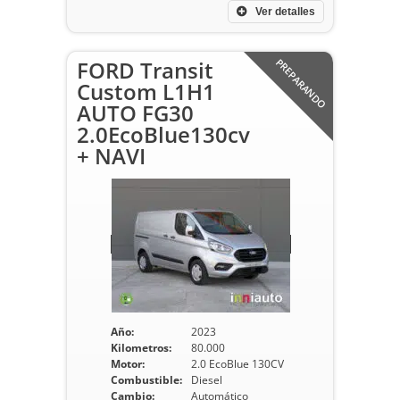
Ver detalles
FORD Transit
PREPARANDO
Custom L1H1
AUTO FG30
2.0EcoBlue130cv
+ NAVI
Año:
2023
Kilometros:
80.000
Motor:
2.0 EcoBlue 130CV
Combustible:
Diesel
Cambio:
Automático