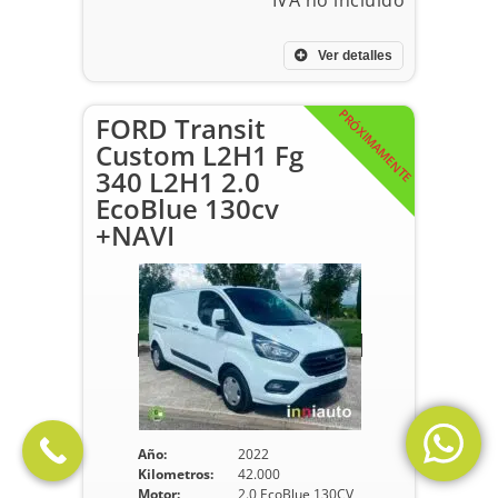
Ver detalles
PRÓXIMAMENTE
FORD Transit
Custom L2H1 Fg
340 L2H1 2.0
EcoBlue 130cv
+NAVI
Año:
2022
Kilometros:
42.000
Motor:
2.0 EcoBlue 130CV