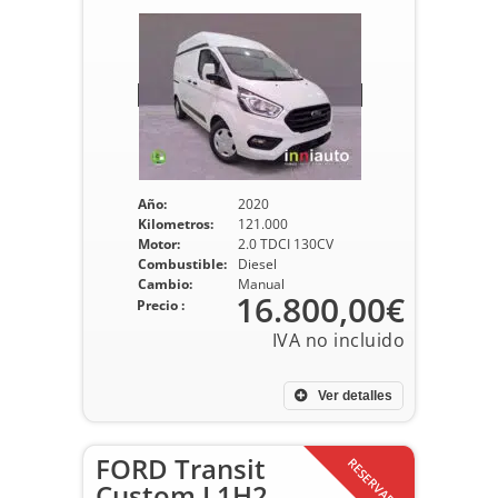
Año:
2020
Kilometros:
121.000
Motor:
2.0 TDCI 130CV
Combustible:
Diesel
Cambio:
Manual
16.800,00€
Precio :
Ver detalles
FORD Transit
RESERVADO
Custom L1H2