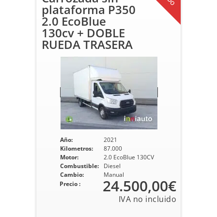
plataforma P350
2.0 EcoBlue
130cv + DOBLE
RUEDA TRASERA
Año:
2021
Kilometros:
87.000
Motor:
2.0 EcoBlue 130CV
Combustible:
Diesel
Cambio:
Manual
24.500,00€
Precio :