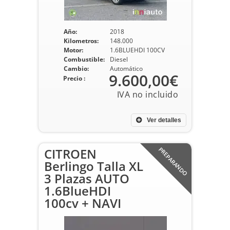
Año:
2018
Kilometros:
148.000
Motor:
1.6BLUEHDI 100CV
Combustible:
Diesel
Cambio:
Automático
9.600,00€
Precio :
Ver detalles
CITROEN
PREPARANDO
Berlingo Talla XL
3 Plazas AUTO
1.6BlueHDI
100cv + NAVI