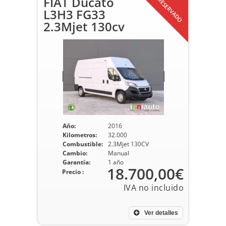
FIAT Ducato
RESERVADO
L3H3 FG33
2.3Mjet 130cv
Año:
2016
Kilometros:
32.000
Combustible:
2.3Mjet 130CV
Cambio:
Manual
Garantía:
1 año
18.700,00€
Precio :
Ver detalles