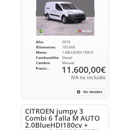
Año:
2018
Kilometros:
105.000
Motor:
1.6BLUEHDI 100CV
Combustible:
Diesel
Cambio:
Manual
11.600,00€
Precio :
Ver detalles
CITROEN jumpy 3
Combi 6 Talla M AUTO
2.0BlueHDI180cv +