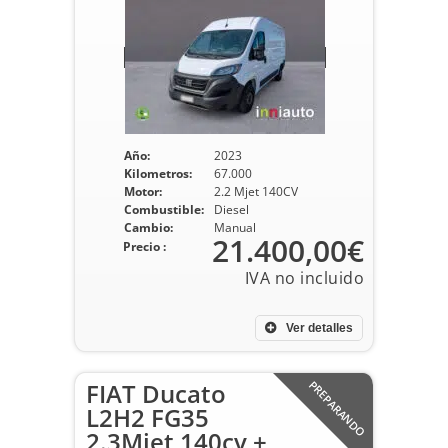
Año:
2023
Kilometros:
67.000
Motor:
2.2 Mjet 140CV
Combustible:
Diesel
Cambio:
Manual
21.400,00€
Precio :
Ver detalles
FIAT Ducato
PREPARANDO
L2H2 FG35
2.3Mjet 140cv +