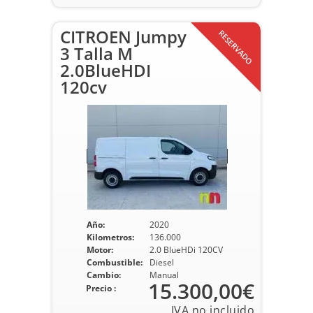
CITROEN Jumpy
RESERVADO
3 Talla M
2.0BlueHDI
120cv
Año:
2020
Kilometros:
136.000
Motor:
2.0 BlueHDi 120CV
Combustible:
Diesel
Cambio:
Manual
15.300,00€
Precio :