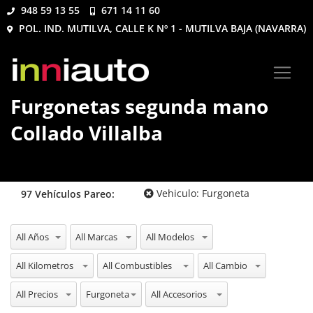
948 59 13 55
671 14 11 60
POL. IND. MUTILVA, CALLE K Nº 1 - MUTILVA BAJA (NAVARRA)
Furgonetas segunda mano
Collado Villalba
Vehiculo:
Furgoneta
97
Vehículos
Pareo:
All Años
All Marcas
All Modelos
All Kilometros
All Combustibles
All Cambio
All Precios
All Vehiculos
All Accesorios
Furgoneta