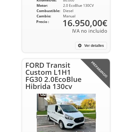
Kilometros:
86.000
Motor:
2.0 EcoBlue 130CV
Combustible:
Diesel
Cambio:
Manual
16.950,00€
Precio :
Ver detalles
FORD Transit
PREPARANDO
Custom L1H1
FG30 2.0EcoBlue
Hibrida 130cv