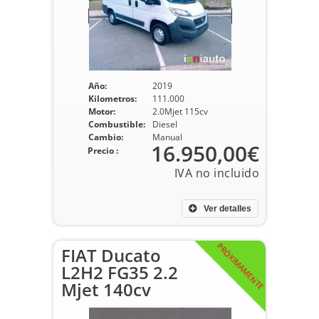
Año:
2019
Kilometros:
111.000
Motor:
2.0Mjet 115cv
Combustible:
Diesel
Cambio:
Manual
16.950,00€
Precio :
Ver detalles
PRÓXIMAMENTE
FIAT Ducato
L2H2 FG35 2.2
Mjet 140cv