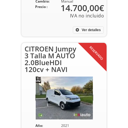
Cambio:
Manual
14.700,00€
Precio :
Ver detalles
CITROEN Jumpy
RESERVADO
3 Talla M AUTO
2.0BlueHDI
120cv + NAVI
Año:
2021