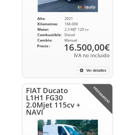
Año:
2021
Kilometros:
166.000
Motor:
2.3 MJT 120 cv
Combustible:
Diesel
Cambio:
Manual
16.500,00€
Precio :
Ver detalles
FIAT Ducato
PREPARANDO
L1H1 FG30
2.0Mjet 115cv +
NAVI