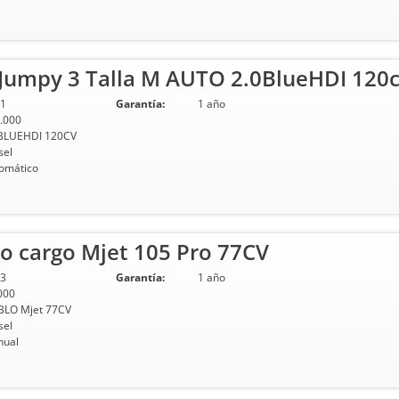
Jumpy 3 Talla M AUTO 2.0BlueHDI 120c
1
Garantía:
1 año
.000
BLUEHDI 120CV
sel
omático
o cargo Mjet 105 Pro 77CV
3
Garantía:
1 año
000
LO Mjet 77CV
sel
ual