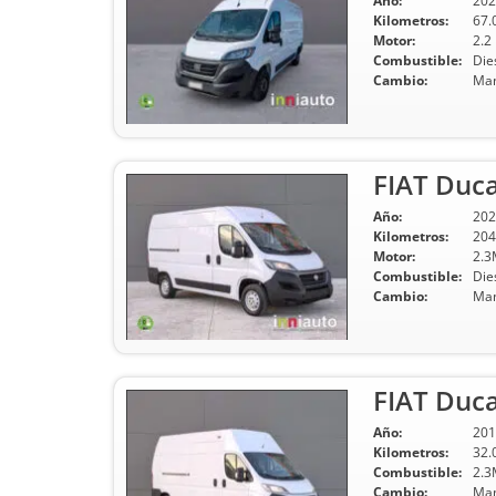
Año:
202
Kilometros:
67.
Motor:
2.2
Combustible:
Die
Cambio:
Man
FIAT Duc
Año:
202
Kilometros:
204
Motor:
2.3
Combustible:
Die
Cambio:
Man
FIAT Duc
Año:
201
Kilometros:
32.
Combustible:
2.3
Cambio:
Man