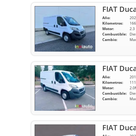
FIAT Duc
Año:
202
Kilometros:
166
Motor:
2.3
Combustible:
Die
Cambio:
Man
FIAT Duc
Año:
201
Kilometros:
111
Motor:
2.0
Combustible:
Die
Cambio:
Man
FIAT Duca