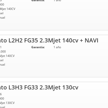
3
Garantía:
1 año
000
 Mjet 140CV
sel
ual
ato L2H2 FG35 2.3Mjet 140cv + NAVI
1
Garantía:
1 año
.000
Mjet 140CV
sel
ual
ato L3H3 FG33 2.3Mjet 130cv
6
000
Mjet 130CV
ual