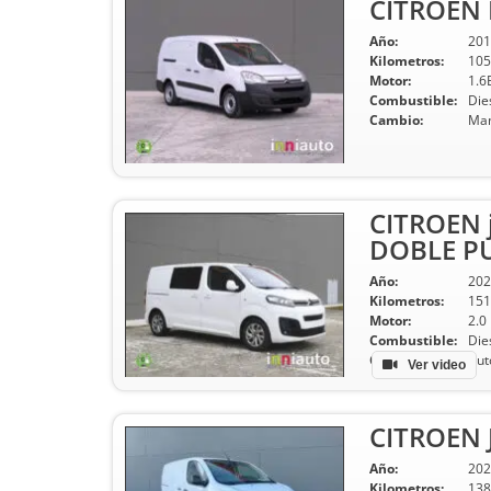
CITROEN B
Año:
201
Kilometros:
105
Motor:
1.6
Combustible:
Die
Cambio:
Man
CITROEN 
DOBLE P
Año:
202
Kilometros:
151
Motor:
2.0
Combustible:
Die
Cambio:
Aut
Ver video
CITROEN 
Año:
202
Kilometros:
138