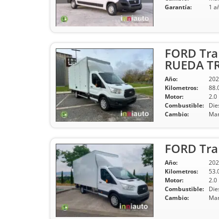
Garantía:
1 a
FORD Tra
RUEDA T
Año:
202
Kilometros:
88.
Motor:
2.0
Combustible:
Die
Cambio:
Man
FORD Tran
Año:
202
Kilometros:
53.
Motor:
2.0
Combustible:
Die
Cambio:
Man