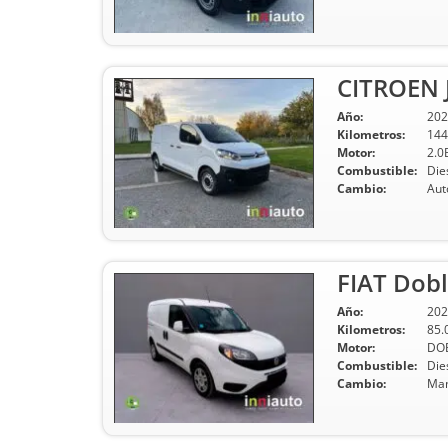
CITROEN 
Año:
202
Kilometros:
144
Motor:
2.0
Combustible:
Die
Cambio:
Aut
FIAT Dobl
Año:
202
Kilometros:
85.
Motor:
DOB
Combustible:
Die
Cambio:
Man