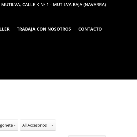
 MUTILVA, CALLE K Nº 1 - MUTILVA BAJA (NAVARRA)
LLER
TRABAJA CON NOSOTROS
CONTACTO
Vehiculos
All Accesorios
rgoneta