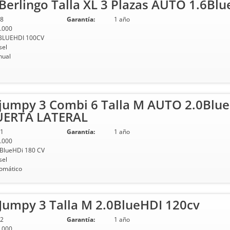
erlingo Talla XL 3 Plazas AUTO 1.6Blu
8
Garantía:
1 año
.000
BLUEHDI 100CV
sel
ual
jumpy 3 Combi 6 Talla M AUTO 2.0Blue
UERTA LATERAL
1
Garantía:
1 año
.000
 BlueHDi 180 CV
sel
omático
Jumpy 3 Talla M 2.0BlueHDI 120cv
2
Garantía:
1 año
.000