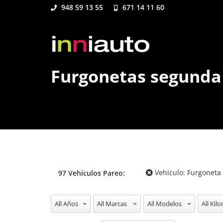
948 59 13 55
671 14 11 60
Furgonetas segunda
Vehiculo:
Furgoneta
97
Vehículos
Pareo:
All Años
All Marcas
All Modelos
All Kil