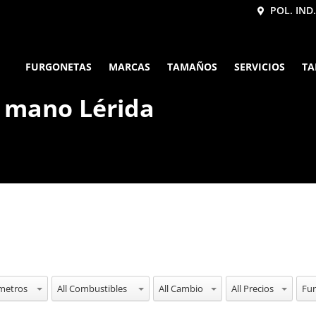
POL. IND.
FURGONETAS
MARCAS
TAMAÑOS
SERVICIOS
TA
 mano Lérida
ometros
All Combustibles
All Cambio
All Precios
All 
Fu