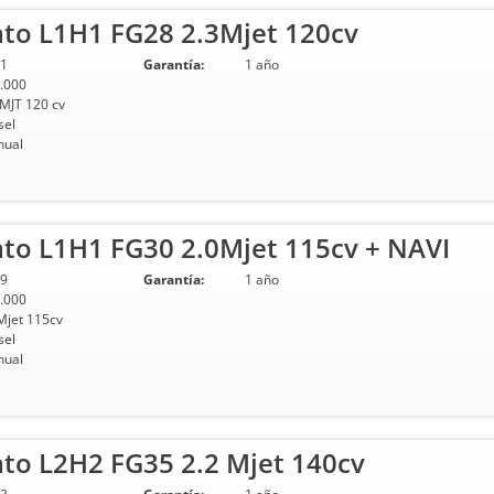
ato L1H1 FG28 2.3Mjet 120cv
1
Garantía:
1 año
.000
 MJT 120 cv
sel
ual
ato L1H1 FG30 2.0Mjet 115cv + NAVI
9
Garantía:
1 año
.000
Mjet 115cv
sel
ual
to L2H2 FG35 2.2 Mjet 140cv