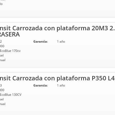
ño
nsit Carrozada con plataforma 20M3 2
RASERA
2
Garantía:
1 año
000
 EcoBlue 170cv
sel
ual
sit Carrozada con plataforma P350 L4
3
Garantía:
1 año
000
 EcoBlue 130CV
sel
ual