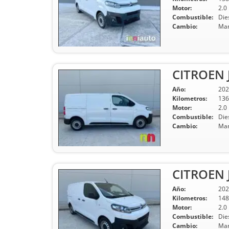
Motor:
2.0
Combustible:
Die
Cambio:
Man
CITROEN 
Año:
202
Kilometros:
136
Motor:
2.0
Combustible:
Die
Cambio:
Man
CITROEN 
Año:
202
Kilometros:
148
Motor:
2.0
Combustible:
Die
Cambio:
Man