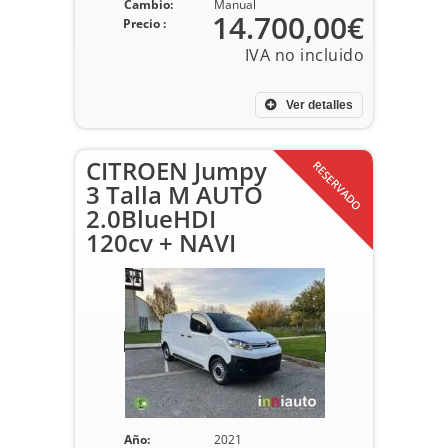
Cambio:
Manual
14.700,00€
Precio :
Ver detalles
CITROEN Jumpy
RESERVADO
3 Talla M AUTO
2.0BlueHDI
120cv + NAVI
Año:
2021