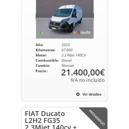
Año:
2023
Kilometros:
67.000
Motor:
2.2 Mjet 140CV
Combustible:
Diesel
Cambio:
Manual
21.400,00€
Precio :
Ver detalles
FIAT Ducato
PREPARANDO
L2H2 FG35
2.3Mjet 140cv +