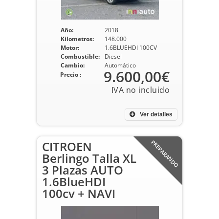
Año:
2018
Kilometros:
148.000
Motor:
1.6BLUEHDI 100CV
Combustible:
Diesel
Cambio:
Automático
9.600,00€
Precio :
Ver detalles
CITROEN
PREPARANDO
Berlingo Talla XL
3 Plazas AUTO
1.6BlueHDI
100cv + NAVI