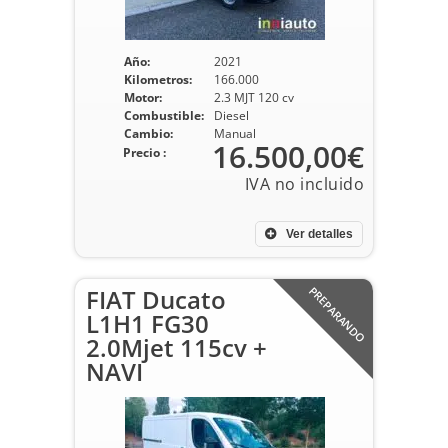
Año:
2021
Kilometros:
166.000
Motor:
2.3 MJT 120 cv
Combustible:
Diesel
Cambio:
Manual
16.500,00€
Precio :
Ver detalles
FIAT Ducato
PREPARANDO
L1H1 FG30
2.0Mjet 115cv +
NAVI