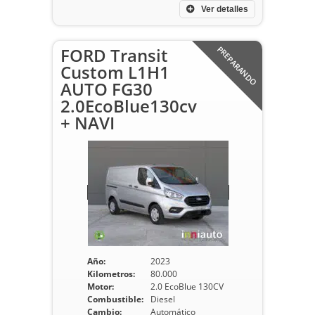
Ver detalles
FORD Transit
PREPARANDO
Custom L1H1
AUTO FG30
2.0EcoBlue130cv
+ NAVI
Año:
2023
Kilometros:
80.000
Motor:
2.0 EcoBlue 130CV
Combustible:
Diesel
Cambio:
Automático