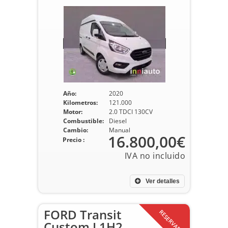
Año:
2020
Kilometros:
121.000
Motor:
2.0 TDCI 130CV
Combustible:
Diesel
Cambio:
Manual
16.800,00€
Precio :
Ver detalles
FORD Transit
RESERVADO
Custom L1H2