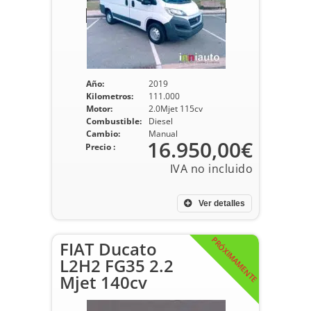
Año:
2019
Kilometros:
111.000
Motor:
2.0Mjet 115cv
Combustible:
Diesel
Cambio:
Manual
16.950,00€
Precio :
Ver detalles
PRÓXIMAMENTE
FIAT Ducato
L2H2 FG35 2.2
Mjet 140cv