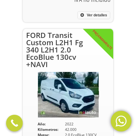
Ver detalles
PRÓXIMAMENTE
FORD Transit
Custom L2H1 Fg
340 L2H1 2.0
EcoBlue 130cv
+NAVI
Año:
2022
Kilometros:
42.000
Motor:
2.0 EcoBlue 130CV