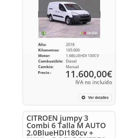
Año:
2018
Kilometros:
105.000
Motor:
1.6BLUEHDI 100CV
Combustible:
Diesel
Cambio:
Manual
11.600,00€
Precio :
Ver detalles
CITROEN jumpy 3
Combi 6 Talla M AUTO
2.0BlueHDI180cv +