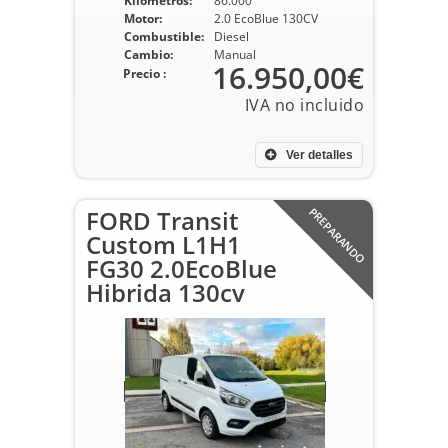
Kilometros:
86.000
Motor:
2.0 EcoBlue 130CV
Combustible:
Diesel
Cambio:
Manual
16.950,00€
Precio :
Ver detalles
FORD Transit
PREPARANDO
Custom L1H1
FG30 2.0EcoBlue
Hibrida 130cv