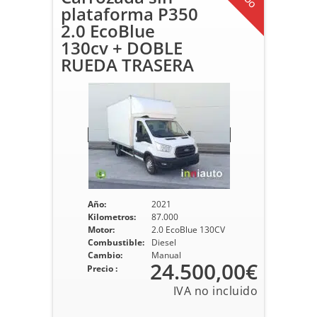
plataforma P350
2.0 EcoBlue
130cv + DOBLE
RUEDA TRASERA
Año:
2021
Kilometros:
87.000
Motor:
2.0 EcoBlue 130CV
Combustible:
Diesel
Cambio:
Manual
24.500,00€
Precio :