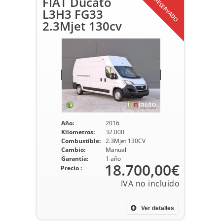
FIAT Ducato
RESERVADO
L3H3 FG33
2.3Mjet 130cv
Año:
2016
Kilometros:
32.000
Combustible:
2.3Mjet 130CV
Cambio:
Manual
Garantía:
1 año
18.700,00€
Precio :
Ver detalles