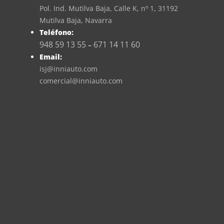
Pol. Ind. Mutilva Baja, Calle K, nº 1, 31192
Mutilva Baja, Navarra
Teléfono:
948 59 13 55
671 14 11 60
–
Email:
isj@inniauto.com
comercial@inniauto.com