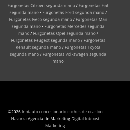
Furgonetas Citroen segunda mano
/
Furgonetas Fiat
segunda mano
/
Furgonetas Ford segunda mano
/
Furgonetas Iveco segunda mano
/
Furgonetas Man
segunda mano
/
Furgonetas Mercedes segunda
mano
/
Furgonetas Opel segunda mano
/
Furgonetas Peugeot segunda mano
/
Furgonetas
Renault segunda mano
/
Furgonetas Toyota
segunda mano
/
Furgonetas Volkswagen segunda
mano
©2026
Inniauto concesionario coches de ocasión
Navarra
Agencia de Marketing Digital
Inboost
Marketing