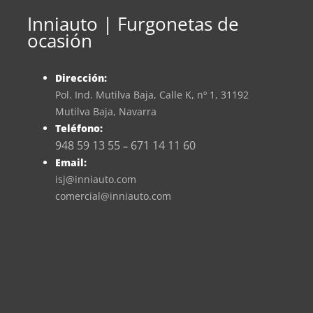
Inniauto | Furgonetas de
ocasión
Dirección:
Pol. Ind. Mutilva Baja, Calle K, nº 1, 31192
Mutilva Baja, Navarra
Teléfono:
948 59 13 55
671 14 11 60
–
Email:
isj@inniauto.com
comercial@inniauto.com