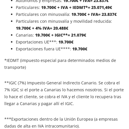
Autónomos y empresas:
19.700€ + IVA= 23.837€
Particulares:
19.700
€ + IVA + IEDMT*= 25.071,49€
Particulares con minusvalía:
19.700
€ + IVA= 23.837€
Particulares con minusvalía y movilidad reducida:
19.700
€ + 4% IVA= 20.488€
Canarias:
19.700
€ + IGIC**= 21.079€
Exportaciones UE***:
19.700€
Exportaciones fuera UE****:
19.700€
*IEDMT (impuesto especial para determinados medios de
transporte)
**IGIC (7%) Impuesto General Indirecto Canario. Se cobra el
7% IGIC si el porte a Canarias lo hacemos nosotros. Si el porte
lo hace el cliente, se cobra el IVA y el cliente lo recupera tras
llegar a Canarias y pagar allí el IGIC.
***Exportaciones dentro de la Unión Europea (a empresas
dadas de alta en IVA intracomunitario).