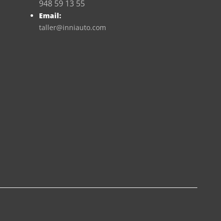
948 59 13 55
Email:
taller@inniauto.com