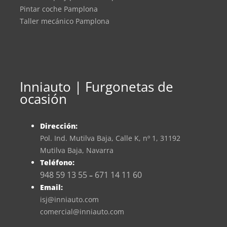
Pintar coche Pamplona
Taller mecánico Pamplona
Inniauto | Furgonetas de
ocasión
Dirección:
Pol. Ind. Mutilva Baja, Calle K, nº 1, 31192
Mutilva Baja, Navarra
Teléfono:
948 59 13 55
671 14 11 60
–
Email:
isj@inniauto.com
comercial@inniauto.com