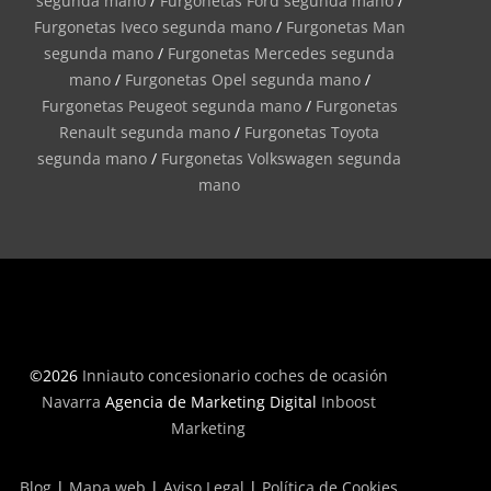
segunda mano
/
Furgonetas Ford segunda mano
/
Furgonetas Iveco segunda mano
/
Furgonetas Man
segunda mano
/
Furgonetas Mercedes segunda
mano
/
Furgonetas Opel segunda mano
/
Furgonetas Peugeot segunda mano
/
Furgonetas
Renault segunda mano
/
Furgonetas Toyota
segunda mano
/
Furgonetas Volkswagen segunda
mano
©2026
Inniauto concesionario coches de ocasión
Navarra
Agencia de Marketing Digital
Inboost
Marketing
Blog
|
Mapa web
|
Aviso Legal
|
Política de Cookies