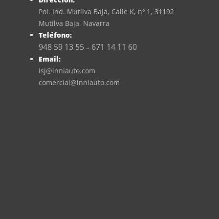
Pol. Ind. Mutilva Baja, Calle K, nº 1, 31192
Mutilva Baja, Navarra
Teléfono:
948 59 13 55
671 14 11 60
–
Email:
isj@inniauto.com
comercial@inniauto.com