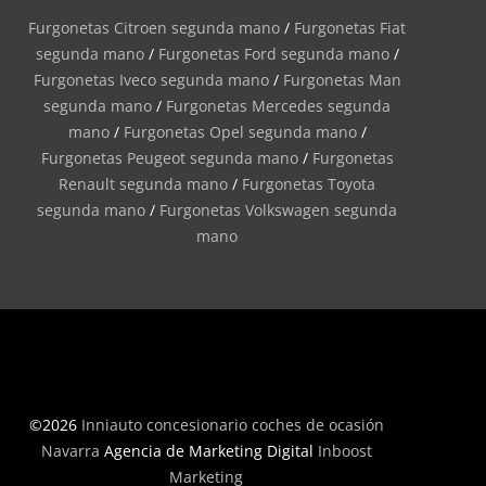
Furgonetas Citroen segunda mano
/
Furgonetas Fiat
segunda mano
/
Furgonetas Ford segunda mano
/
Furgonetas Iveco segunda mano
/
Furgonetas Man
segunda mano
/
Furgonetas Mercedes segunda
mano
/
Furgonetas Opel segunda mano
/
Furgonetas Peugeot segunda mano
/
Furgonetas
Renault segunda mano
/
Furgonetas Toyota
segunda mano
/
Furgonetas Volkswagen segunda
mano
©2026
Inniauto concesionario coches de ocasión
Navarra
Agencia de Marketing Digital
Inboost
Marketing