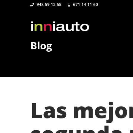
948 59 13 55
671 14 11 60
Blog
Las mejo