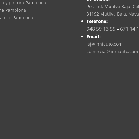
apa y pintura Pamplona
Pol. Ind. Mutilva Baja, Cal
che Pamplona
31192 Mutilva Baja, Nava
cánico Pamplona
Teléfono:
948 59 13 55
671 14 
–
Email:
isj@inniauto.com
comercial@inniauto.com