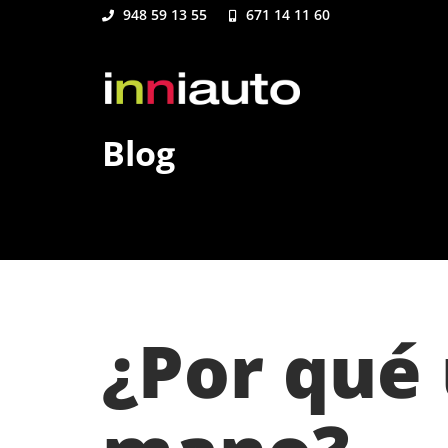
948 59 13 55
671 14 11 60
Blog
¿Por qué