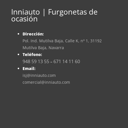
Inniauto | Furgonetas de
ocasión
Dirección:
Pol. Ind. Mutilva Baja, Calle K, nº 1, 31192
Mutilva Baja, Navarra
Teléfono:
948 59 13 55
671 14 11 60
–
Email:
isj@inniauto.com
comercial@inniauto.com