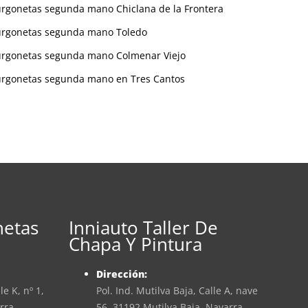
urgonetas segunda mano Chiclana de la Frontera
urgonetas segunda mano Toledo
urgonetas segunda mano Colmenar Viejo
urgonetas segunda mano en Tres Cantos
netas
Inniauto Taller De
Chapa Y Pintura
Dirección:
le K, nº 1,
Pol. Ind. Mutilva Baja, Calle A, nave
rra
56, 31192 Mutilva Baja, Navarra