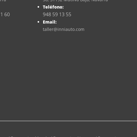
Teléfono:
11 60
948 59 13 55
Email:
taller@inniauto.com