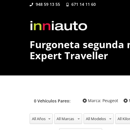
948 59 13 55
671 14 11 60
Furgoneta segunda
Expert Traveller
Marca:
Peugeot
0
Vehículos
Pareo:
All Años
All Marcas
All Modelos
All Kil