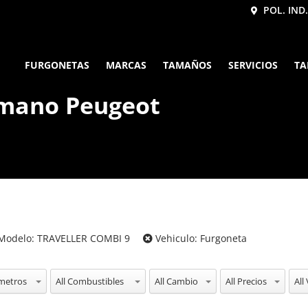
POL. IND.
FURGONETAS
MARCAS
TAMAÑOS
SERVICIOS
TA
 mano Peugeot
Modelo:
TRAVELLER COMBI 9
Vehiculo:
Furgoneta
ometros
All Combustibles
All Cambio
All Precios
All 