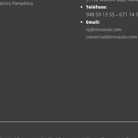
cánico Pamplona
Teléfono:
948 59 13 55
671 14 
–
Email:
isj@inniauto.com
comercial@inniauto.com