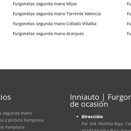
Furgonetas segunda mano Mijas
F
Furgonetas segunda mano Torrente Valencia
F
Furgonetas segunda mano Collado Villalba
F
Furgonetas segunda mano Aranjuez
F
cios
Inniauto | Furgo
de ocasión
as segunda mano
Dirección:
apa y pintura Pamplona
Pol. Ind. Mutilva Baja, Cal
che Pamplona
31192 Mutilva Baja, Nava