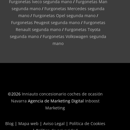
Furgonetas Iveco segunda mano
/
Furgonetas Man
segunda mano
/
Furgonetas Mercedes segunda
mano
/
Furgonetas Opel segunda mano
/
Furgonetas Peugeot segunda mano
/
Furgonetas
Renault segunda mano
/
Furgonetas Toyota
segunda mano
/
Furgonetas Volkswagen segunda
mano
©2026
Inniauto concesionario coches de ocasión
Navarra
Agencia de Marketing Digital
Inboost
Marketing
Blog
|
Mapa web
|
Aviso Legal
|
Política de Cookies