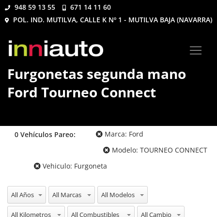
948 59 13 55
671 14 11 60
POL. IND. MUTILVA, CALLE K Nº 1 - MUTILVA BAJA (NAVARRA)
Furgonetas segunda mano
Ford Tourneo Connect
Marca:
Ford
0
Vehículos
Pareo:
Modelo:
TOURNEO CONNECT
Vehiculo:
Furgoneta
All Años
All Marcas
All Modelos
All Kilometros
All Combustibles
All Cambio