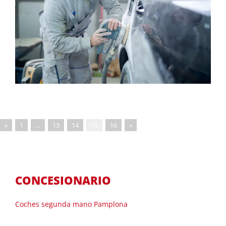
«
1
…
13
14
15
16
»
CONCESIONARIO
Coches segunda mano Pamplona