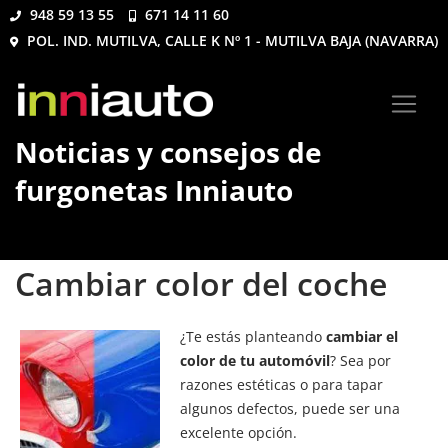
948 59 13 55
671 14 11 60
POL. IND. MUTILVA, CALLE K Nº 1 - MUTILVA BAJA (NAVARRA)
Noticias y consejos de
furgonetas Inniauto
Cambiar color del coche
¿Te estás planteando
cambiar el
color de tu automóvil
? Sea por
razones estéticas o para tapar
algunos defectos, puede ser una
excelente opción.